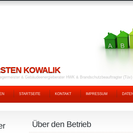
STEN KOWALIK
fegermeister & Gebäudeenergieberater HWK & Brandschutzbeauftragter (Tüv
EN
STARTSEITE
KONTAKT
IMPRESSUM
DATE
Über den Betrieb
er